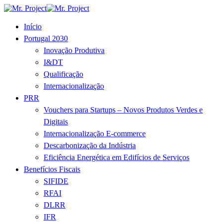
Início
Portugal 2030
Inovação Produtiva
I&DT
Qualificação
Internacionalização
PRR
Vouchers para Startups – Novos Produtos Verdes e
Digitais
Internacionalização E-commerce
Descarbonização da Indústria
Eficiência Energética em Edifícios de Serviços
Benefícios Fiscais
SIFIDE
RFAI
DLRR
IFR