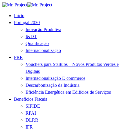
Início
Portugal 2030
Inovação Produtiva
I&DT
Qualificação
Internacionalização
PRR
Vouchers para Startups – Novos Produtos Verdes e
Digitais
Internacionalização E-commerce
Descarbonização da Indústria
Eficiência Energética em Edifícios de Serviços
Benefícios Fiscais
SIFIDE
RFAI
DLRR
IFR