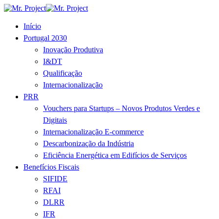
Início
Portugal 2030
Inovação Produtiva
I&DT
Qualificação
Internacionalização
PRR
Vouchers para Startups – Novos Produtos Verdes e
Digitais
Internacionalização E-commerce
Descarbonização da Indústria
Eficiência Energética em Edifícios de Serviços
Benefícios Fiscais
SIFIDE
RFAI
DLRR
IFR