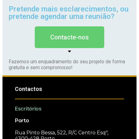
Pretende mais esclarecimentos, ou
pretende agendar uma reunião?
Contacte-nos
Fazemos um enquadramento do seu projeto de forma
gratuita e sem compromisso!
Contactos
Escritórios
Porto
Rua Pinto Bessa, 522, R/C Centro Esqº,
4300-428 Porto