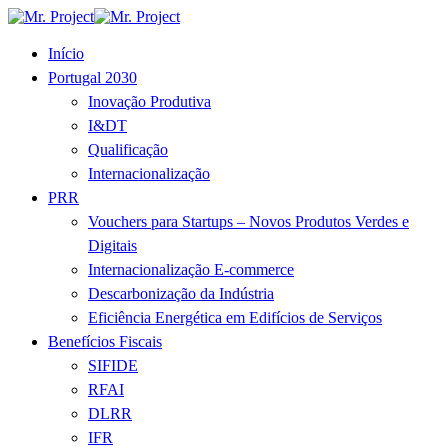
Início
Portugal 2030
Inovação Produtiva
I&DT
Qualificação
Internacionalização
PRR
Vouchers para Startups – Novos Produtos Verdes e
Digitais
Internacionalização E-commerce
Descarbonização da Indústria
Eficiência Energética em Edifícios de Serviços
Benefícios Fiscais
SIFIDE
RFAI
DLRR
IFR