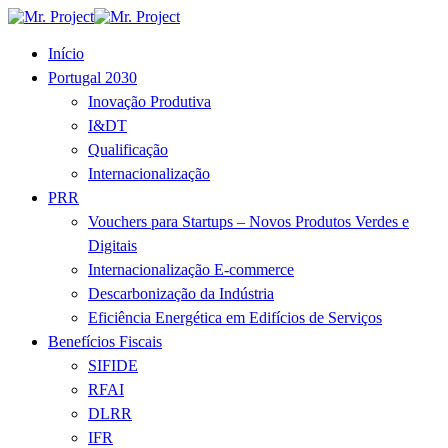
Início
Portugal 2030
Inovação Produtiva
I&DT
Qualificação
Internacionalização
PRR
Vouchers para Startups – Novos Produtos Verdes e
Digitais
Internacionalização E-commerce
Descarbonização da Indústria
Eficiência Energética em Edifícios de Serviços
Benefícios Fiscais
SIFIDE
RFAI
DLRR
IFR